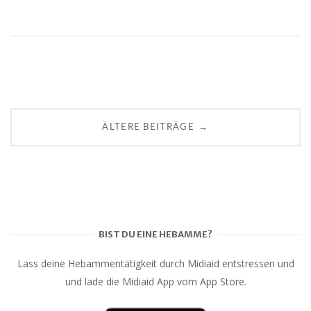
B
→
ÄLTERE BEITRÄGE
e
i
t
BIST DU EINE HEBAMME?
r
Lass deine Hebammentätigkeit durch Midiaid entstressen und
a
und lade die Midiaid App vom App Store.